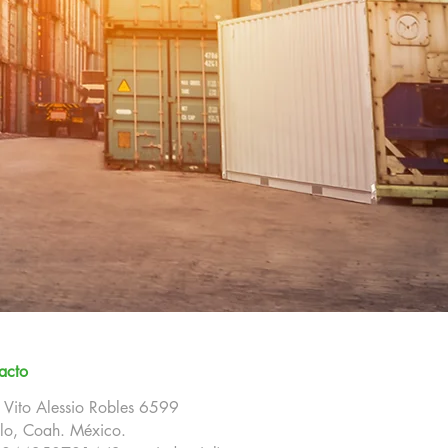
acto
. Vito Alessio Robles 6599
illo, Coah. México.