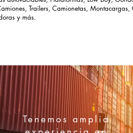
Camiones,
Trailers
, Camionetas,
Montacargas,
doras y más.
Tenemos amplia
experiencia en