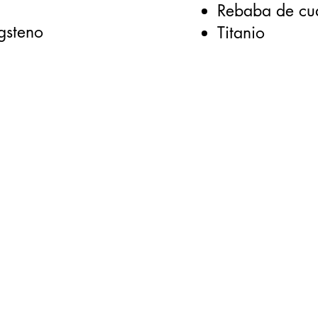
Rebaba de cua
gsteno
Titanio